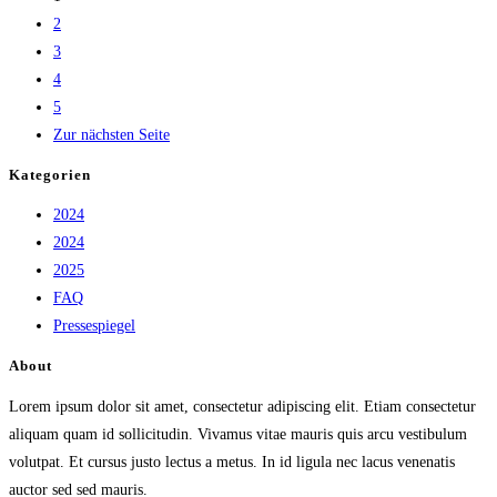
2
3
4
5
Zur nächsten Seite
Kategorien
2024
2024
2025
FAQ
Pressespiegel
About
Lorem ipsum dolor sit amet, consectetur adipiscing elit. Etiam consectetur
aliquam quam id sollicitudin. Vivamus vitae mauris quis arcu vestibulum
volutpat. Et cursus justo lectus a metus. In id ligula nec lacus venenatis
auctor sed sed mauris.