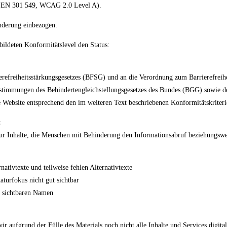
n (EN 301 549, WCAG 2.0 Level A).
inderung einbezogen.
ldeten Konformitätslevel den Status:
ierefreiheitsstärkungsgesetzes (BFSG) und an die Verordnung zum Barrierefrei
immungen des Behindertengleichstellungsgesetzes des Bundes (BGG) sowie des
 Website entsprechend den im weiteren Text beschriebenen Konformitätskriterie
:
nur Inhalte, die Menschen mit Behinderung den Informationsabruf beziehungswei
ativtexte und teilweise fehlen Alternativtexte
aturfokus nicht gut sichtbar
m sichtbaren Namen
 aufgrund der Fülle des Materials noch nicht alle Inhalte und Services digital 