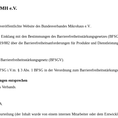
VMH e.V.
t veröffentlichte Website des Bundesverbandes Mikrohaus e.V..
Einklang mit den Bestimmungen des Barrierefreiheitsstärkungsgesetzes (BFSG
019/882 über die Barrierefreiheitsanforderungen für Produkte und Dienstleistun
 Barrierefreiheitsstärkungsgesetz (BFSGV).
 BFSG i.V.m. § 3 Abs. 1 BFSG in der Verordnung zum Barrierefreiheitsstärkun
ungen entsprechen
s Verbands.
A.
eurteilung (der Inhalt wurde von einem internen Mitarbeiter oder dem Entwick