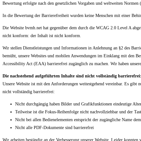
Bewertung erfolgte nach den gesetzlichen Vorgaben und weltweiten Norme
In die Bewertung der Barrierefreiheit wurden keine Menschen mit einer Beh
Die Website bvmh.net hat gegenüber dem durch die WCAG 2.0 Level A abgebi
nicht konform: der Inhalt ist nicht konform.
Wir stellen Dienstleistungen und Informationen in Anlehnung an §2 des Barr
bemüht, unsere Websites und mobilen Anwendungen im Einklang mit den Best
Accessibility Act (EAA) barrierefrei zugänglich zu machen. Wir haben unsere
Die nachstehend aufgeführten Inhalte sind nicht vollständig barrierefrei
Unsere Website ist mit den Anforderungen weitestgehend vereinbar. Es gibt 
nicht vollständig barrierefrei:
Nicht durchgängig haben Bilder und Grafikfunktionen eindeutige Altern
Teilweise ist die Fokus-Reihenfolge nicht nachvollziehbar und der Tast
Nicht bei allen Bedienelementen entspricht der zugängliche Name de
Nicht alle PDF-Dokumente sind barrierefrei
Wir arbeiten beständig an der Verbesserung unserer Website. Leider konnten wir