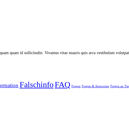
quam quam id sollicitudin. Vivamus vitae mauris quis arcu vestibulum volutpat. 
Falschinfo
FAQ
ormation
Fragen
Fragen & Antworten
Fragen an Tin