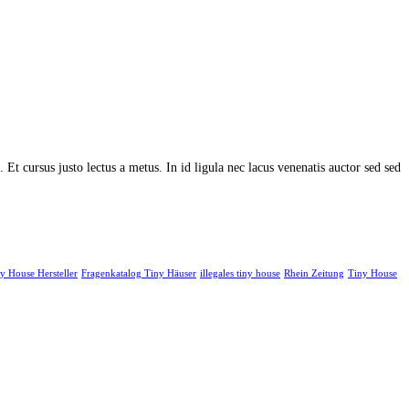
Et cursus justo lectus a metus. In id ligula nec lacus venenatis auctor sed sed
y House Hersteller
Fragenkatalog Tiny Häuser
illegales tiny house
Rhein Zeitung
Tiny House