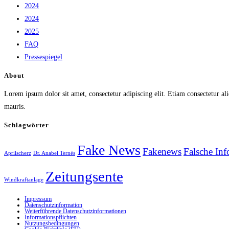
2024
2024
2025
FAQ
Pressespiegel
About
Lorem ipsum dolor sit amet, consectetur adipiscing elit. Etiam consectetur ali
mauris.
Schlagwörter
Fake News
Fakenews
Falsche Inf
Aprilscherz
Dr. Anabel Ternès
Zeitungsente
Windkraftanlage
Impressum
Datenschutzinformation
Weiterführende Datenschutzinformationen
Informationspflichten
Nutzungsbedingungen