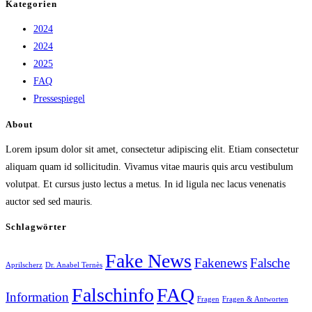
Kategorien
2024
2024
2025
FAQ
Pressespiegel
About
Lorem ipsum dolor sit amet, consectetur adipiscing elit. Etiam consectetur
aliquam quam id sollicitudin. Vivamus vitae mauris quis arcu vestibulum
volutpat. Et cursus justo lectus a metus. In id ligula nec lacus venenatis
auctor sed sed mauris.
Schlagwörter
Fake News
Fakenews
Falsche
Aprilscherz
Dr. Anabel Ternès
Falschinfo
FAQ
Information
Fragen
Fragen & Antworten