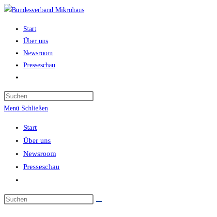
Start
Über uns
Newsroom
Presseschau
Menü
Schließen
Start
Über uns
Newsroom
Presseschau