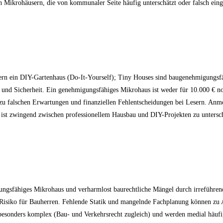
 Mikrohäusern, die von kommunaler Seite häufig unterschätzt oder falsch eing
rn ein DIY-Gartenhaus (Do-It-Yourself); Tiny Houses sind baugenehmigungsf
d Sicherheit. Ein genehmigungsfähiges Mikrohaus ist weder für 10.000 € noch f
t zu falschen Erwartungen und finanziellen Fehlentscheidungen bei Lesern. Anme
 ist zwingend zwischen professionellem Hausbau und DIY-Projekten zu untersch
gsfähiges Mikrohaus und verharmlost baurechtliche Mängel durch irreführende S
isiko für Bauherren. Fehlende Statik und mangelnde Fachplanung können zu Ab
 besonders komplex (Bau- und Verkehrsrecht zugleich) und werden medial häufig