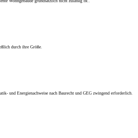
nte Wohngebäude grundsätzlich nicht zulässig ist..
ßlich durch ihre Größe.
tatik- und Energienachweise nach Baurecht und GEG zwingend erforderlich.