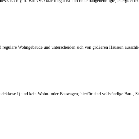
eses nach § 10 BauNVO klar illegal ist und ohne baugenehmigte, energieeffizie
 reguläre Wohngebäude und unterscheiden sich von größeren Häusern ausschlie
eklasse I) und kein Wohn- oder Bauwagen; hierfür sind vollständige Bau-, S