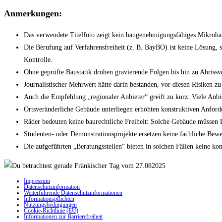
Anmerkungen:
Das verwendete Titelfoto zeigt kein baugenehmigungsfähiges Mikrohaus
Die Berufung auf Verfahrensfreiheit (z. B. BayBO) ist keine Lösung, s
Kontrolle.
Ohne geprüfte Baustatik drohen gravierende Folgen bis hin zu Abrissve
Journalistischer Mehrwert hätte darin bestanden, vor diesen Risiken zu
Auch die Empfehlung „regionaler Anbieter“ greift zu kurz: Viele Anb
Ortsveränderliche Gebäude unterliegen erhöhten konstruktiven Anford
Räder bedeuten keine baurechtliche Freiheit: Solche Gebäude müssen 
Studenten- oder Demonstrationsprojekte ersetzen keine fachliche Bewe
Die aufgeführten „Beratungsstellen“ bieten in solchen Fällen keine k
Impressum
Datenschutzinformation
Weiterführende Datenschutzinformationen
Informationspflichten
Nutzungsbedingungen
Cookie-Richtlinie (EU)
Informationen zur Barrierefreiheit